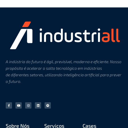
A indústria do futuro é ágil, previsível, moderna e eficiente. Nosso
propósito é acelerar o salto
tecnológico
em indústrias
de
diferentes setores, utilizando inteligência artificial para prever
o futuro.
Sobre Nós
Serviços
Cases