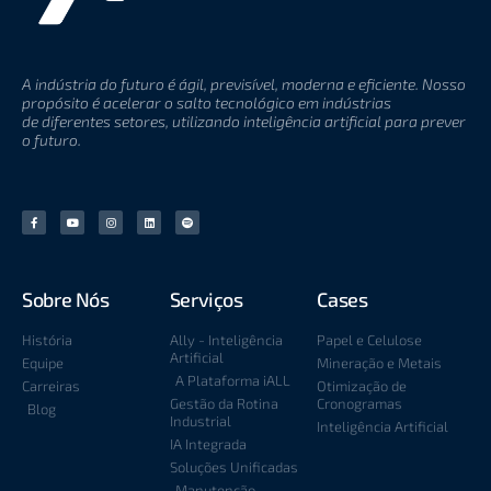
A indústria do futuro é ágil, previsível, moderna e eficiente. Nosso
propósito é acelerar o salto
tecnológico
em indústrias
de
diferentes setores, utilizando inteligência artificial para prever
o futuro.
Sobre Nós
Serviços
Cases
História
Ally - Inteligência
Papel e Celulose
Artificial
Equipe
Mineração e Metais
A Plataforma iALL
Carreiras
Otimização de
Gestão da Rotina
Cronogramas
Blog
Industrial
Inteligência Artificial
IA Integrada
Soluções Unificadas
Manutenção